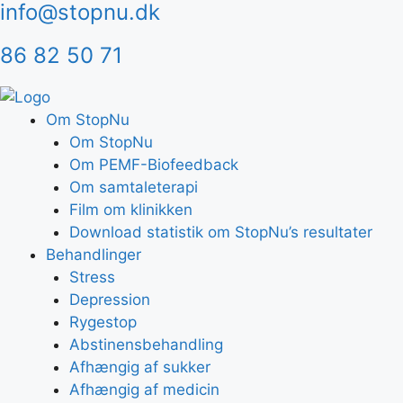
info@stopnu.dk
Hop
til
86 82 50 71
indhold
Om StopNu
Om StopNu
Om PEMF-Biofeedback
Om samtaleterapi
Film om klinikken
Download statistik om StopNu’s resultater
Behandlinger
Stress
Depression
Rygestop
Abstinensbehandling
Afhængig af sukker
Afhængig af medicin