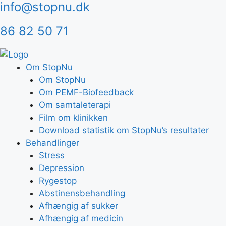
info@stopnu.dk
Hop
til
86 82 50 71
indhold
Om StopNu
Om StopNu
Om PEMF-Biofeedback
Om samtaleterapi
Film om klinikken
Download statistik om StopNu’s resultater
Behandlinger
Stress
Depression
Rygestop
Abstinensbehandling
Afhængig af sukker
Afhængig af medicin