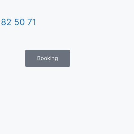
 82 50 71
Booking